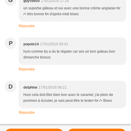
G
guy59600
17/01/2016 17:24
un superbe gâteau et oui avec une bonne crème anglaise<br
/> très bonne fin d'après-midi bises
Répondre
P
popote14
17/01/2016 09:41
hum comme t(u a du te régaler car ses un bon gateau bon
dimanche bisous
Répondre
D
delphine
17/01/2016 08:21
Hum cela doit être bien bon avec le caramel, j'ai plein de
pommes à écouler, je vais peut-être le tester<br /> Bises
Répondre