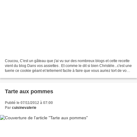
Coucou, C'est un gâteau que j'ai vu sur des nombreux blogs et cette recette
vient du blog Dans vos assiettes . Et comme le dit si bien Christèle...c'est une
tuerie ce cookie géant et tellement facile à faire que vous auriez tort de vous
en priver... -...
Tarte aux pommes
Publié le 07/11/2012 à 07:00
Par
cuisinevalerie