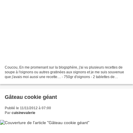
Coucou, En me promenant sur la blogsphère, j'ai vu plusieurs recettes de
soupe à l'oignons ou autres gratinées aux oignons et je me suis souvenue
que j'avais moi aussi une recette.... - 750gr d'oignons - 2 tablettes de
bouillon de volaille ou Cube Or...
Gâteau cookie géant
Publié le 11/11/2012 à 07:00
Par
cuisinevalerie