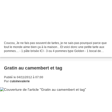
Coucou, Je ne fais pas souvent de tartes, je ne sais pas pourquoi parce que
tout le monde aime bien ça à la maison... Et voici donc une petite tarte aux
pommes.... - 1 pâte brisée ICI - 3 ou 4 pommes type Golden - 1 bocal de
compote de pommes ( ou maison...
Gratin au camembert et tag
Publié le 04/11/2012 à 07:00
Par
cuisinevalerie