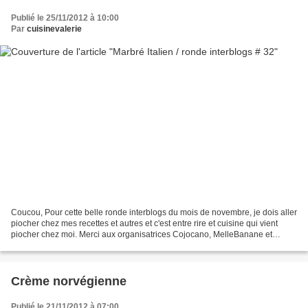
Publié le 25/11/2012 à 10:00
Par
cuisinevalerie
Coucou, Pour cette belle ronde interblogs du mois de novembre, je dois aller
piocher chez mes recettes et autres et c'est entre rire et cuisine qui vient
piocher chez moi. Merci aux organisatrices Cojocano, MelleBanane et
Sorcilili sans qui la ronde n'existerai...
Crème norvégienne
Publié le 21/11/2012 à 07:00