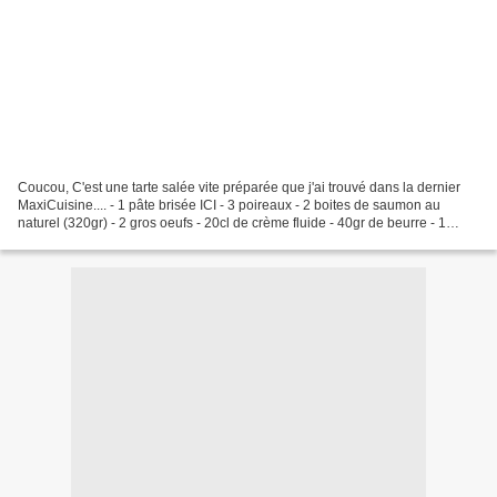
Coucou, C'est une tarte salée vite préparée que j'ai trouvé dans la dernier
MaxiCuisine.... - 1 pâte brisée ICI - 3 poireaux - 2 boites de saumon au
naturel (320gr) - 2 gros oeufs - 20cl de crème fluide - 40gr de beurre - 1
cuillérée à soupe bombée de...