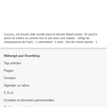
Coucou, J'ai trouvé cette recette dans le dernier MaxiCuisine. On peut la
servir en entrée ou comme moi le soir avec une salade. - 500gr de
champignons de Paris - 1 camembert - 1 oeuf - 15cl de crème liquide - 1
échalote - 20gr de beurre - sel et poivre...
Hébergé par Overblog
Top articles
Pages
Contact
Signaler un abus
C.G.U.
Cookies et données personnelles