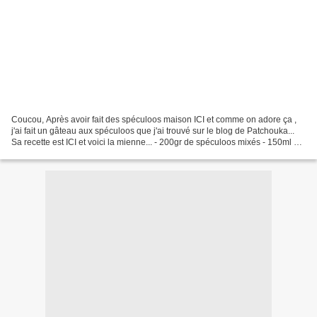
Coucou, Après avoir fait des spéculoos maison ICI et comme on adore ça ,
j'ai fait un gâteau aux spéculoos que j'ai trouvé sur le blog de Patchouka...
Sa recette est ICI et voici la mienne... - 200gr de spéculoos mixés - 150ml de
sucre - 200ml de farine...