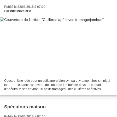
Publié le 22/03/2015 à 07:00
Par
cuisinevalerie
Coucou, Une idée pour un petit apéro bien sympa et vraiment très simple à
faire.... - 10 tranches environ de coeur de jambon de pays - 1 paquet
d'Apérifrais* soit environ 20 petits fromages - des cuillères apéritives
Déposer dans chaque cuillère un morceau...
Spéculoos maison
Publié le 15/03/2015 à 07:00