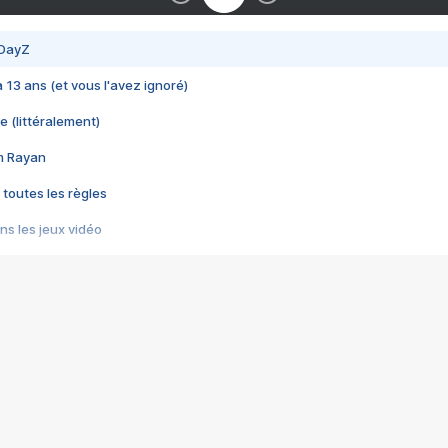
 DayZ
 a 13 ans (et vous l'avez ignoré)
e (littéralement)
im Rayan
 toutes les règles
s les jeux vidéo
us choquant de Rockstar ? - Le scandale BULLY
e plus moche de Steam
du RÊVE tourne au CAUCHEMAR
pendant 8 heures
it… à tort
umiliés par un jeu vidéo