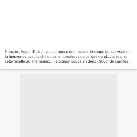
Coucou , Aujourd'hui, je vous propose une recette de soupe qui est vraiment
la bienvenue avec la chûte des températures de ce week-end...J'ai réalisé
cette recette au Thermomix... - 1 oignon coupé en deux - 300gr de carottes
coupés en tronçons - 1 gousse...