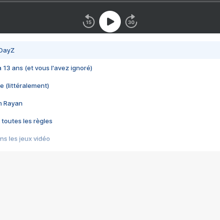
 DayZ
 a 13 ans (et vous l'avez ignoré)
e (littéralement)
im Rayan
 toutes les règles
s les jeux vidéo
us choquant de Rockstar ? - Le scandale BULLY
e plus moche de Steam
du RÊVE tourne au CAUCHEMAR
pendant 8 heures