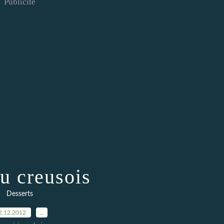
Publicité
u creusois
Desserts
2.12.2012
…