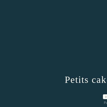
Petits ca
1
Pa