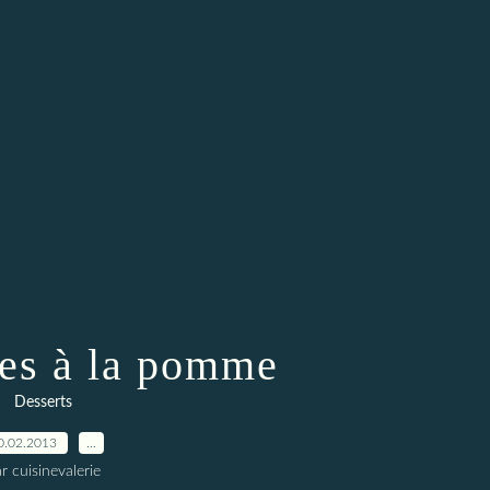
kes à la pomme
Desserts
0.02.2013
…
r cuisinevalerie