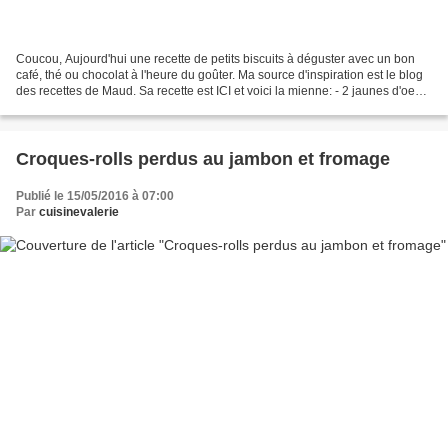
Coucou, Aujourd'hui une recette de petits biscuits à déguster avec un bon
café, thé ou chocolat à l'heure du goûter. Ma source d'inspiration est le blog
des recettes de Maud. Sa recette est ICI et voici la mienne: - 2 jaunes d'oeufs
- 90gr de sucre -...
Croques-rolls perdus au jambon et fromage
Publié le 15/05/2016 à 07:00
Par
cuisinevalerie