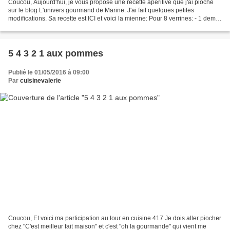
Coucou, Aujourd'hui, je vous propose une recette apéritive que j'ai pioché
sur le blog L'univers gourmand de Marine. J'ai fait quelques petites
modifications. Sa recette est ICI et voici la mienne: Pour 8 verrines: - 1 demi
concombre - 1 avocat bien mûr...
5 4 3 2 1 aux pommes
Publié le 01/05/2016 à 09:00
Par
cuisinevalerie
Coucou, Et voici ma participation au tour en cuisine 417 Je dois aller piocher
chez "C'est meilleur fait maison" et c'est "oh la gourmande" qui vient me