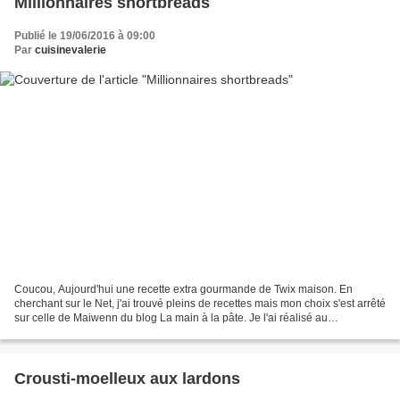
Millionnaires shortbreads
Publié le 19/06/2016 à 09:00
Par
cuisinevalerie
Coucou, Aujourd'hui une recette extra gourmande de Twix maison. En
cherchant sur le Net, j'ai trouvé pleins de recettes mais mon choix s'est arrêté
sur celle de Maiwenn du blog La main à la pâte. Je l'ai réalisé au
Thermomix, c'est une version beaucoup...
Crousti-moelleux aux lardons