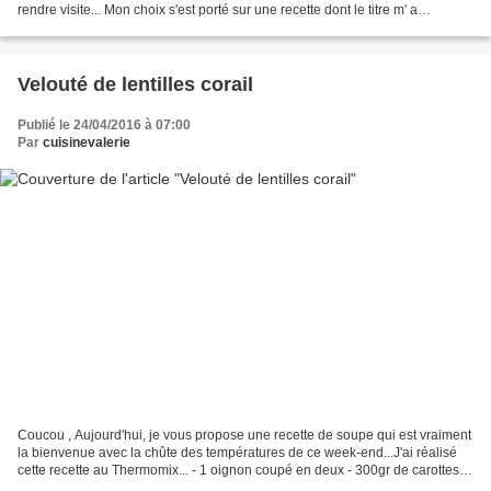
rendre visite... Mon choix s'est porté sur une recette dont le titre m' a
intrigué... La recette de...
Velouté de lentilles corail
Publié le 24/04/2016 à 07:00
Par
cuisinevalerie
Coucou , Aujourd'hui, je vous propose une recette de soupe qui est vraiment
la bienvenue avec la chûte des températures de ce week-end...J'ai réalisé
cette recette au Thermomix... - 1 oignon coupé en deux - 300gr de carottes
coupés en tronçons - 1 gousse...